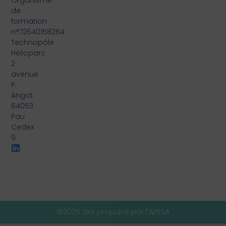
Organisme
de
formation
n°72640158264
Technopôle
Hélioparc
2
avenue
P.
Angot
64053
Pau
Cedex
9
©2026 Site propulsé par l'APESA