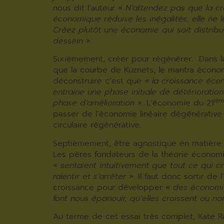
nous dit l’auteur «
N’attendez pas que la c
économique réduise les inégalités, elle ne l
Créez plutôt une économie qui soit distribu
dessein
».
Sixièmement, créer pour régénérer. Dans 
que la courbe de Kuznets, le mantra écono
déconstruire c’est que
« la croissance éc
entraine une phase initiale de détérioration
iè
phase d’amélioration
». L’économie du 21
passer de l’économie linéaire dégénérative
circulaire régénérative.
Septièmement, être agnostique en matière 
Les pères fondateurs de la théorie économ
«
sentaient intuitivement que tout ce qui cro
ralentir et s’arrêter
». Il faut donc sortir de 
croissance pour développer «
des économi
font nous épanouir, qu’elles croissent ou n
Au terme de cet essai très complet, Kate Ra