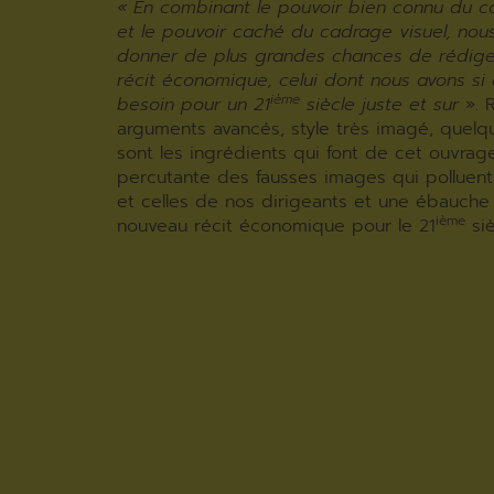
« En combinant le pouvoir bien connu du c
et le pouvoir caché du cadrage visuel, no
donner de plus grandes chances de rédig
récit économique, celui dont nous avons s
ième
besoin pour un 21
siècle juste et sur
». 
arguments avancés, style très imagé, quelq
sont les ingrédients qui font de cet ouvrag
percutante des fausses images qui polluent
et celles de nos dirigeants et une ébauche
ième
nouveau récit économique pour le 21
siè