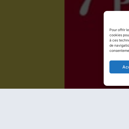
Pour offrir 
cookies pour
à ces techn
de navigatio
consentement
Ac