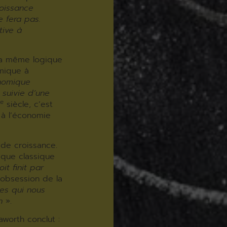
roissance
e fera pas.
tive à
la même logique
mique à
onomique
 suivie d’une
me
siècle, c’est
 à l’économie
de croissance.
ique classique
it finit par
l’obsession de la
es qui nous
on
».
worth conclut :