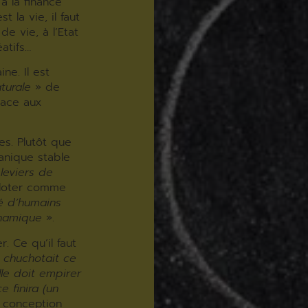
à la finance
 la vie, il faut
de vie, à l’Etat
atifs…
ne. Il est
turale
» de
lace aux
s. Plutôt que
nique stable
 leviers de
piloter comme
é d’humains
namique
».
. Ce qu’il faut
«
chuchotait ce
lle doit empirer
e finira (un
e conception