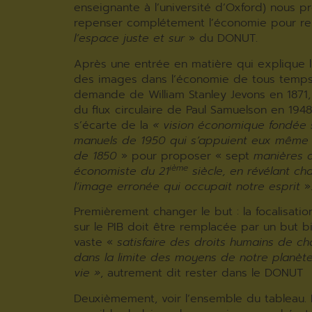
enseignante à l’université d’Oxford) nous 
repenser complétement l’économie pour re
l’espace juste et sur
» du DONUT.
Après une entrée en matière qui explique 
des images dans l’économie de tous temps (c
demande de William Stanley Jevons en 1871
du flux circulaire de Paul Samuelson en 1948)
s’écarte de la
« vision économique fondée 
manuels de 1950 qui s’appuient eux même s
de 1850
» pour proposer « sept
manières 
ième
économiste du 21
siècle, en révélant ch
l’image erronée qui occupait notre esprit
»
Premièrement changer le but : la focalisati
sur le PIB doit être remplacée par un but b
vaste «
satisfaire des droits humains de ch
dans la limite des moyens de notre planèt
vie »
, autrement dit rester dans le DONUT
Deuxièmement, voir l’ensemble du tableau. Il