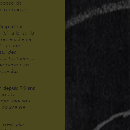
propose de
ntrer dans «
l’importance
f. la loi sur la
, ou le schéma
, l’auteur
sur des
ur les théories
de penser en
aque fois
.
on depuis 70 ans
ien plus
aque individu
e source de
 n’est plus