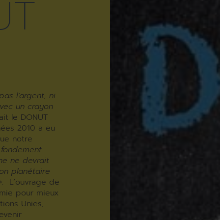
UT
pas l’argent, ni
avec un crayon
fait le DONUT
nées 2010 a eu
ue notre
 fondement
ne ne devrait
on planétaire
»
. L’ouvrage de
nomie pour mieux
tions Unies,
evenir