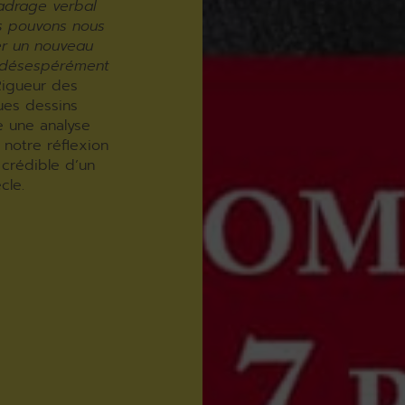
adrage verbal
us pouvons nous
er un nouveau
i désespérément
Rigueur des
ues dessins
e une analyse
 notre réflexion
 crédible d’un
cle.