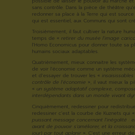
possible de laisser le pouvoir au marché et 
sans contrôle. Dans la pièce de théâtre qu’est
redonner sa place à la Terre qui est source 
qui est essentiel, aux Communs qui sont cré
Troisièmement, il faut cultiver la nature humai
temps de «
retirer du musée l’image carica
l’Homo Economicus pour donner toute sa p
humains sociaux adaptables.
Quatrièmement, mieux connaitre les système
de voir l’économie comme un système méca
et d’essayer de trouver les «
insaisissables
contrôle de l’économie
», il vaut mieux la 
«
un système adaptatif complexe, compos
interdépendants dans un monde vivant dy
Cinquièmement, redessiner pour redistribuer
redessiner c’est la courbe de Kuznets qui 
puissant message concernant l’inégalité : e
avant de pouvoir s’améliorer, et la croissanc
jour) par tout aplanir
». C’est une erreur d