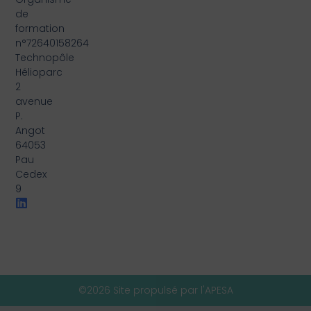
de
formation
n°72640158264
Technopôle
Hélioparc
2
avenue
P.
Angot
64053
Pau
Cedex
9
©2026 Site propulsé par l'APESA