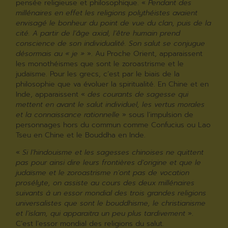
pensée religieuse et philosophique. «
Pendant des
millénaires en effet les religions polythéistes avaient
envisagé le bonheur du point de vue du clan, puis de la
cité. A partir de l’âge axial, l’être humain prend
conscience de son individualité. Son salut se conjugue
désormais au « je »
». Au Proche Orient, apparaissent
les monothéismes que sont le zoroastrisme et le
judaïsme. Pour les grecs, c’est par le biais de la
philosophie que va évoluer la spiritualité. En Chine et en
Inde, apparaissent «
des courants de sagesse qui
mettent en avant le salut individuel, les vertus morales
et la connaissance rationnelle
» sous l’impulsion de
personnages hors du commun comme Confucius ou Lao
Tseu en Chine et le Bouddha en Inde.
«
Si l’hindouisme et les sagesses chinoises ne quittent
pas pour ainsi dire leurs frontières d’origine et que le
judaïsme et le zoroastrisme n’ont pas de vocation
prosélyte, on assiste au cours des deux millénaires
suivants à un essor mondial des trois grandes religions
universalistes que sont le bouddhisme, le christianisme
et l’islam, qui apparaitra un peu plus tardivement
».
C’est l’essor mondial des religions du salut.