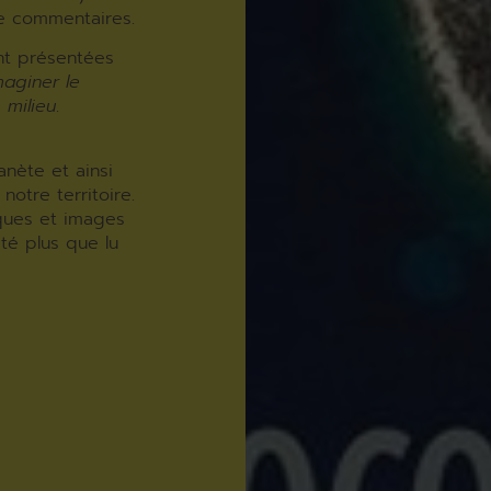
e commentaires.
nt présentées
maginer le
 milieu
.
anète et ainsi
otre territoire.
iques et images
eté plus que lu