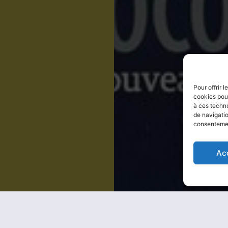
Pour offrir 
cookies pour
à ces techn
de navigatio
consentement
Ac