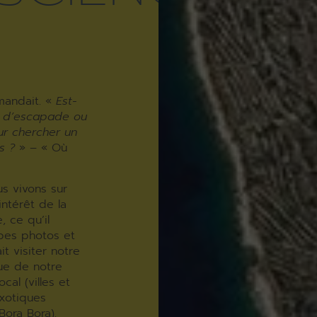
mandait. «
Est-
s d’escapade ou
ur chercher un
s ?
» – « Où
s vivons sur
intérêt de la
, ce qu’il
rbes photos et
t visiter notre
ue de notre
cal (villes et
exotiques
Bora Bora).