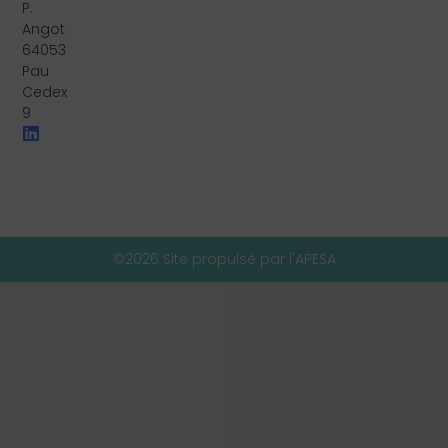
P.
Angot
64053
Pau
Cedex
9
©2026 Site propulsé par l'APESA