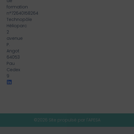
de
formation
n°72640158264
Technopôle
Hélioparc
2
avenue
P.
Angot
64053
Pau
Cedex
9
©2026 Site propulsé par l'APESA