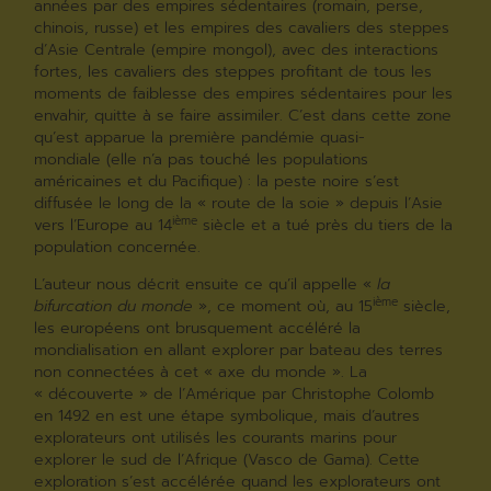
années par des empires sédentaires (romain, perse,
chinois, russe) et les empires des cavaliers des steppes
d’Asie Centrale (empire mongol), avec des interactions
fortes, les cavaliers des steppes profitant de tous les
moments de faiblesse des empires sédentaires pour les
envahir, quitte à se faire assimiler. C’est dans cette zone
qu’est apparue la première pandémie quasi-
mondiale (elle n’a pas touché les populations
américaines et du Pacifique) : la peste noire s’est
diffusée le long de la « route de la soie » depuis l’Asie
ième
vers l’Europe au 14
siècle et a tué près du tiers de la
population concernée.
L’auteur nous décrit ensuite ce qu’il appelle «
la
ième
bifurcation du monde
», ce moment où, au 15
siècle,
les européens ont brusquement accéléré la
mondialisation en allant explorer par bateau des terres
non connectées à cet « axe du monde ». La
« découverte » de l’Amérique par Christophe Colomb
en 1492 en est une étape symbolique, mais d’autres
explorateurs ont utilisés les courants marins pour
explorer le sud de l’Afrique (Vasco de Gama). Cette
exploration s’est accélérée quand les explorateurs ont