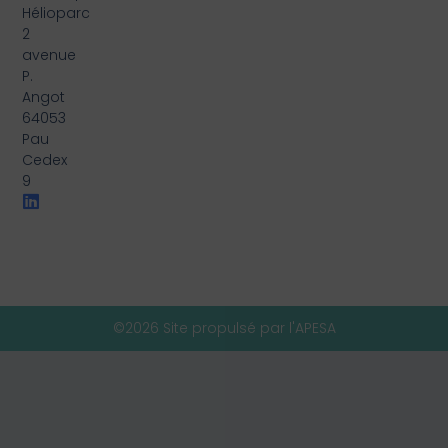
Hélioparc
2
avenue
P.
Angot
64053
Pau
Cedex
9
©2026 Site propulsé par l'APESA