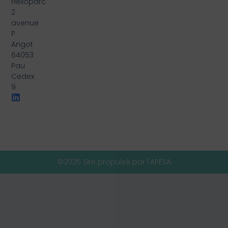
Hélioparc
2
avenue
P.
Angot
64053
Pau
Cedex
9
©2026 Site propulsé par l'APESA