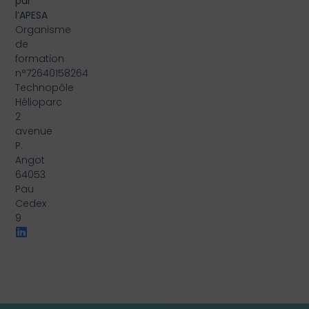
par
l’APESA
Organisme
de
formation
n°72640158264
Technopôle
Hélioparc
2
avenue
P.
Angot
64053
Pau
Cedex
9