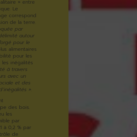
litaire » entre
ique. Le
vage correspond
ion de la terre.
oquée par
délimité autour
forgé pour le
lus alimentaires
bilité pour les
 les inégalités
sté à travers
eurs avec un
ociale et des
d’inégalités »
.
nt
upe des bois.
eu les
nible par
1 à 0,2 % par
trôle de