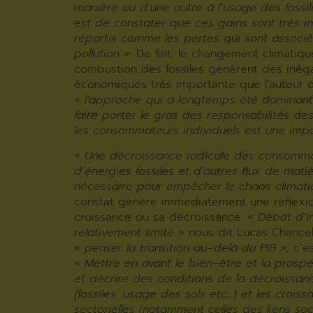
manière ou d’une autre à l’usage des fossil
est de constater que ces gains sont très 
répartis comme les pertes qui sont associé
pollution ».
De fait, le changement climatiq
combustion des fossiles génèrent des inéga
économiques très importante que l’auteur dé
«
l’approche qui a longtemps été dominant
faire porter le gros des responsabilités de
les consommateurs individuels est une imp
«
Une décroissance radicale des consomm
d’énergies fossiles et d’autres flux de mati
nécessaire pour empêcher le chaos climat
constat génère immédiatement une réflexio
croissance ou sa décroissance. «
Débat d’i
relativement limité
» nous dit Lucas Chancel. 
«
penser la transition au
–
delà du PIB »,
c’e
« Mettre en avant le bien
–
être et la prospé
et décrire des conditions de la décroissanc
(fossiles
,
usage des sols etc…) et les croiss
sectorielles (notamment celles des liens so