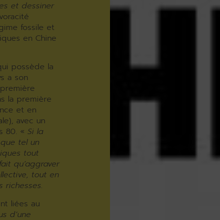
es et dessiner
 voracité
gime fossile et
tiques en Chine
 qui possède la
ys a son
 première
ns la première
ance et en
le), avec un
es 80. «
Si la
 que tel un
iques tout
fait qu’aggraver
lective, tout en
 richesses.
nt liées au
us d’une