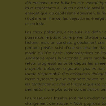
déterminants pour bâtir les mix énergétiqu
leurs trajectoires ».
L’auteur détaille ainsi la
énergétique du capitalisme étasunien, le ré
nucléaire en France, les trajectoires énergé
et en Inde…
Les choix politiques, c’est aussi de définir
puissance, le public ou le privé. Chaque pa
histoire, mais on constate globalement une
période privée, suivi d’une socialisation da
moitié du 20e siècle (nationalisations en Fr
Angleterre après la Seconde Guerre mondia
retour progressif au privé depuis les anné
propriété publique ne garantit pas en tant
usage responsable des ressources énergét
laisse à penser que la propriété privée ne 
les tendances lourdes à l’inconséquence col
permettant une plus forte concentration des
Les ressources fossiles sont bien évidemme
changement climatique. «
Nous gagnons to