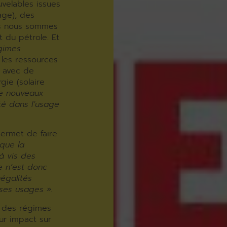
uvelables issues
age), des
ls nous sommes
 du pétrole. Et
gimes
 les ressources
s avec de
gie (solaire
de nouveaux
té dans l’usage
permet de faire
que la
 à vis des
e n’est donc
égalités
 ses usages »
.
e des régimes
eur impact sur