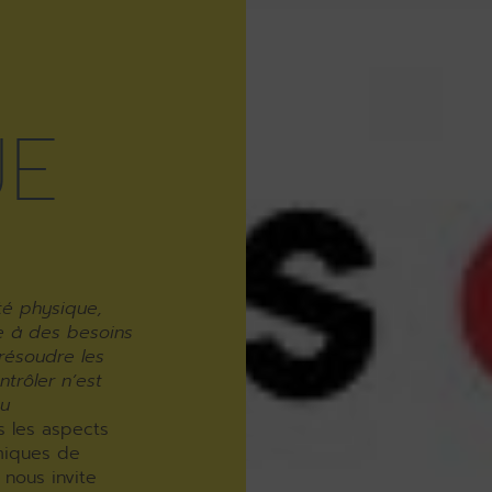
UE
té physique,
re à des besoins
résoudre les
ntrôler n’est
ou
s les aspects
miques de
 nous invite