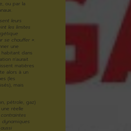
e, ou par la
anaux.
sent leurs
nt les limites
rgétique
ur se chauffer »
.
nner une
r habitant dans
tion n’aurait
nissent matières
te alors à un
hes (les
isés), mais
on, pétrole, gaz)
 une réelle
 contraintes
s dynamiques
 aussi