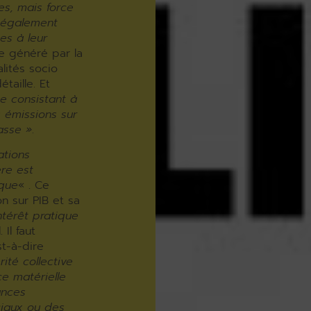
es, mais force
inégalement
es à leur
ue généré par la
lités socio
taille. Et
e consistant à
s émissions sur
asse »
.
ations
ère est
ique
« . Ce
n sur PIB et sa
ntérêt pratique
Il faut
st-à-dire
rité collective
e matérielle
ances
ciaux ou des