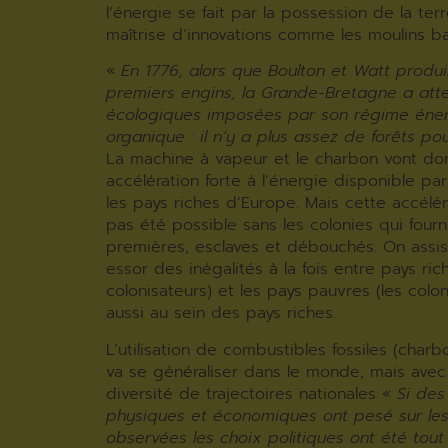
l’énergie se fait par la possession de la terr
maîtrise d’innovations comme les moulins b
«
En 1776, alors que Boulton et Watt produi
premiers engins, la Grande-Bretagne a attei
écologiques imposées par son régime éne
organique : il n’y a plus assez de forêts po
La machine à vapeur et le charbon vont do
accélération forte à l’énergie disponible pa
les pays riches d’Europe. Mais cette accéléra
pas été possible sans les colonies qui four
premières, esclaves et débouchés. On assis
essor des inégalités à la fois entre pays ric
colonisateurs) et les pays pauvres (les colon
aussi au sein des pays riches.
L’utilisation de combustibles fossiles (charb
va se généraliser dans le monde, mais avec
diversité de trajectoires nationales «
Si des
physiques et économiques ont pesé sur le
observées les choix politiques ont été tout