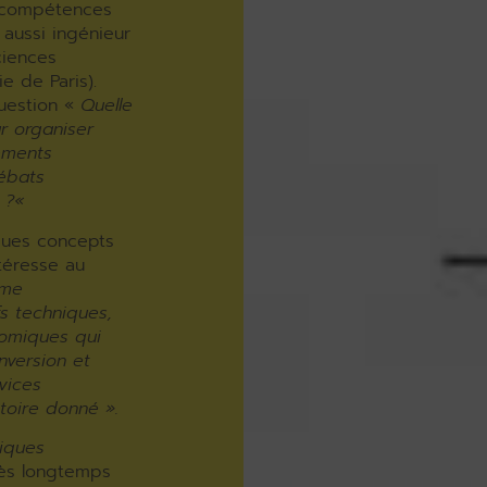
s compétences
 aussi ingénieur
ciences
 de Paris).
question «
Quelle
ur organiser
ements
ébats
 ?
«
ques concepts
ntéresse au
ime
fs techniques,
nomiques qui
nversion et
rvices
itoire donné »
.
iques
rès longtemps