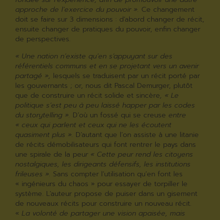
approche de l’exercice du pouvoir ».
Ce changement
doit se faire sur 3 dimensions : d’abord changer de récit,
ensuite changer de pratiques du pouvoir, enfin changer
de perspectives.
«
Une nation n’existe qu’en s’appuyant sur des
référentiels communs et en se projetant vers un avenir
partagé
»
,
lesquels se traduisent par un récit porté par
les gouvernants ; or, nous dit Pascal Demurger, plutôt
que de construire un récit solide et sincère
, « Le
politique s’est peu à peu laissé happer par les codes
du storytelling ».
D’où un fossé qui se creuse
entre
« ceux qui parlent et ceux qui ne les écoutent
quasiment plus ».
D’autant que l’on assiste à une litanie
de récits démobilisateurs qui font rentrer le pays dans
une spirale de la peu
r « Cette peur rend les citoyens
nostalgiques, les dirigeants défensifs, les institutions
frileuses ».
Sans compter l’utilisation qu’en font les
« ingénieurs du chaos » pour essayer de torpiller le
système. L’auteur propose de puiser dans un gisement
de nouveaux récits pour construire un nouveau récit.
«
La volonté de partager une vision apaisée, mais