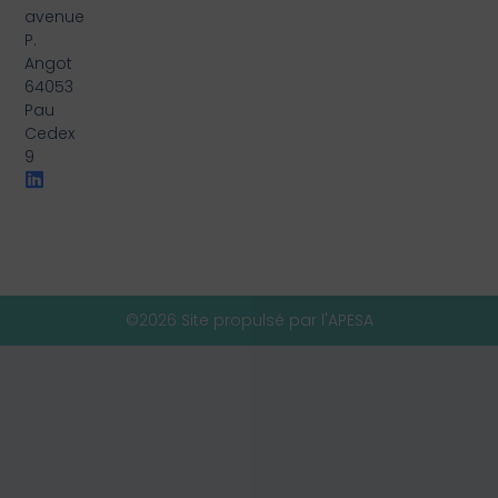
avenue
P.
Angot
64053
Pau
Cedex
9
©2026 Site propulsé par l'APESA