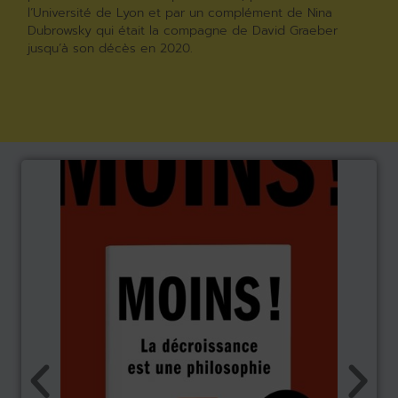
l’Université de Lyon et par un complément de Nina
Dubrowsky qui était la compagne de David Graeber
jusqu’à son décès en 2020.