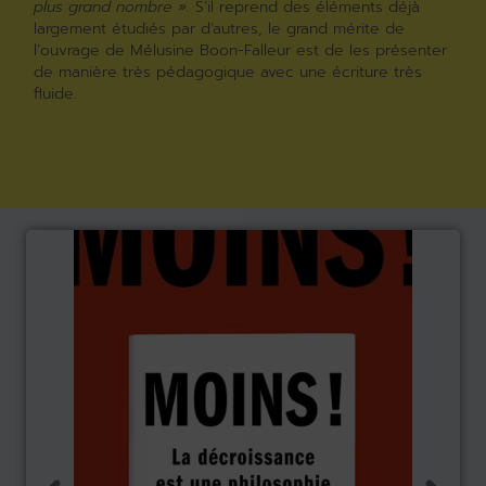
plus grand nombre ».
S’il reprend des éléments déjà
largement étudiés par d’autres, le grand mérite de
l’ouvrage de Mélusine Boon-Falleur est de les présenter
de manière très pédagogique avec une écriture très
fluide.