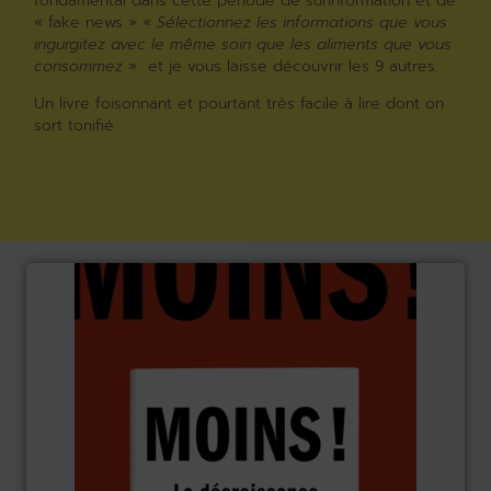
fondamental dans cette période de surinformation et de
« fake news »
« Sélectionnez les informations que vous
ingurgitez avec le même soin que les aliments que vous
consommez
» et je vous laisse découvrir les 9 autres.
Un livre foisonnant et pourtant très facile à lire dont on
sort tonifié.