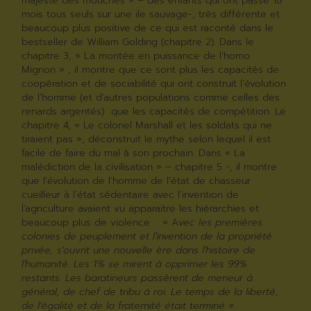
majesté des mouches » – des enfants qui ont passé 18
mois tous seuls sur une ile sauvage-, très différente et
beaucoup plus positive de ce qui est raconté dans le
bestseller de William Golding (chapitre 2). Dans le
chapitre 3, « La montée en puissance de l’homo
Mignon » , il montre que ce sont plus les capacités de
coopération et de sociabilité qui ont construit l’évolution
de l’homme (et d’autres populations comme celles des
renards argentés) que les capacités de compétition. Le
chapitre 4, « Le colonel Marshall et les soldats qui ne
tiraient pas », déconstruit le mythe selon lequel il est
facile de faire du mal à son prochain. Dans « La
malédiction de la civilisation » – chapitre 5 -, il montre
que l’évolution de l’homme de l’état de chasseur
cueilleur à l’état sédentaire avec l’invention de
l’agriculture avaient vu apparaitre les hiérarchies et
beaucoup plus de violence : « A
vec les premières
colonies de peuplement et l'invention de la propriété
privée, s'ouvrit une nouvelle ère dans l'histoire de
l'humanité. Les 1% se mirent à opprimer les 99%
restants. Les baratineurs passèrent de meneur à
général, de chef de tribu à roi. Le temps de la liberté,
de l'égalité et de la fraternité était terminé ».