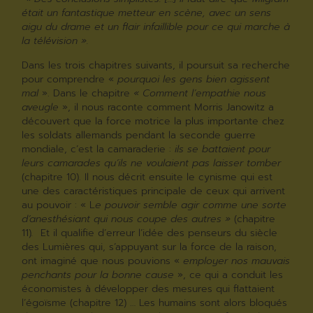
était un fantastique metteur en scène, avec un sens
aigu du drame et un flair infaillible pour ce qui marche à
la télévision ».
Dans les trois chapitres suivants, il poursuit sa recherche
pour comprendre «
pourquoi les gens bien agissent
mal
». Dans le chapitre
« Comment l’empathie nous
aveugle
», il nous raconte comment Morris Janowitz a
découvert que la force motrice la plus importante chez
les soldats allemands pendant la seconde guerre
mondiale, c’est la camaraderie :
ils se battaient pour
leurs camarades qu’ils ne voulaient pas laisser tomber
(chapitre 10). Il nous décrit ensuite le cynisme qui est
une des caractéristiques principale de ceux qui arrivent
au pouvoir : « L
e pouvoir semble agir comme une sorte
d’anesthésiant qui nous coupe des autres »
(chapitre
11)
.
Et il qualifie d’erreur l’idée des penseurs du siècle
des Lumières qui, s’appuyant sur la force de la raison,
ont imaginé que nous pouvions «
employer nos mauvais
penchants pour la bonne cause
», ce qui a conduit les
économistes à développer des mesures qui flattaient
l’égoïsme (chapitre 12) … Les humains sont alors bloqués