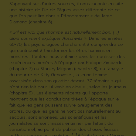
S’appuyant sur d’autres sources, il nous raconte ensuite
une histoire de l’ile de Pâques assez différente de ce
que l’on peut lire dans « Effondrement » de Jared
Diamond (chapitre 6).
«
S’il est vrai que l’homme est naturellement bon, ( ..)
alors comment expliquer Auschwitz
». Dans les années
60-70, les psychologues cherchèrent à comprendre ce
qui contribuait à transformer les êtres humains en
monstres. L’auteur nous entraine dans les coulisses des
expériences menées à l’époque par Philippe Zimbardo
(chapitre 7) ou Stanley Milgram (chapitre 8), ou l’analyse
du meurtre de Kitty Genovese , la jeune femme
assassinée dans son quartier devant 37 témoins « qui
n’ont rien fait pour lui venir en aide » , selon les journaux
(chapitre 9) . Les éléments récents qu’il apporte
montrent que les conclusions tirées à l’époque sur le
fait que les gens puissent suivre aveuglément des
ordres, ou que les gens ne vont pas naturellement au
secours, sont erronées. Les scientifiques et les
journalistes se sont laissés entrainer par l’attrait du
sensationnel, au point de publier des choses fausses.
«
Des conclusions simplistes. […] Il faut dire que Milgram