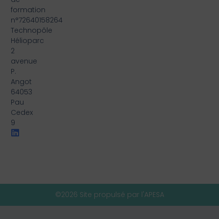
formation
n°72640158264
Technopôle
Hélioparc
2
avenue
P.
Angot
64053
Pau
Cedex
9
©2026 Site propulsé par l'APESA