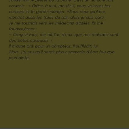
J’allais voir le préfet de la Seine. C’est un homme fort
courtois : « Grâce à moi, me dit-il, vous visiterez les
cuisines et le garde-manger. »J’eus peur qu’il me
montrât aussi les tuiles du toit, alors je suis parti.
Je me tournais vers les médecins d’asiles. Ils me
foudroyèrent :
– Croyez-vous, me dit l’un d’eux, que nos malades sont
des bêtes curieuses ?
Il m’avait pris pour un dompteur. Il suffisait, lui.
Alors, j’ai cru qu’il serait plus commode d’être fou que
journaliste
.