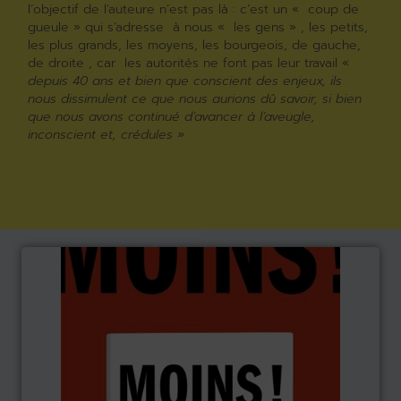
l’objectif de l’auteure n’est pas là : c’est un « coup de
gueule » qui s’adresse à nous « les gens » , les petits,
les plus grands, les moyens, les bourgeois, de gauche,
de droite , car les autorités ne font pas leur travail «
depuis 40 ans et bien que conscient des enjeux, ils
nous dissimulent ce que nous aurions dû savoir, si bien
que nous avons continué d’avancer à l’aveugle,
inconscient et, crédules »