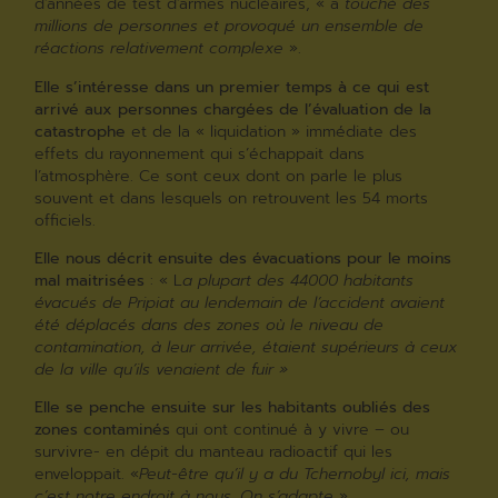
d’années de test d’armes nucléaires, « a
touché des
millions de personnes et provoqué un ensemble de
réactions relativement complexe
».
Elle s’intéresse dans un premier temps à ce qui est
arrivé aux personnes chargées de l’évaluation de la
catastrophe
et de la « liquidation » immédiate des
effets du rayonnement qui s’échappait dans
l’atmosphère. Ce sont ceux dont on parle le plus
souvent et dans lesquels on retrouvent les 54 morts
officiels.
Elle nous décrit ensuite des évacuations pour le moins
mal maitrisées
: « L
a plupart des 44000 habitants
évacués de Pripiat au lendemain de l’accident avaient
été déplacés dans des zones où le niveau de
contamination, à leur arrivée, étaient supérieurs à ceux
de la ville qu’ils venaient de fuir
»
Elle se penche ensuite sur les habitants oubliés des
zones contaminés
qui ont continué à y vivre – ou
survivre- en dépit du manteau radioactif qui les
enveloppait. «
Peut-être qu’il y a du Tchernobyl ici, mais
c’est notre endroit à nous. On s’adapte
» .