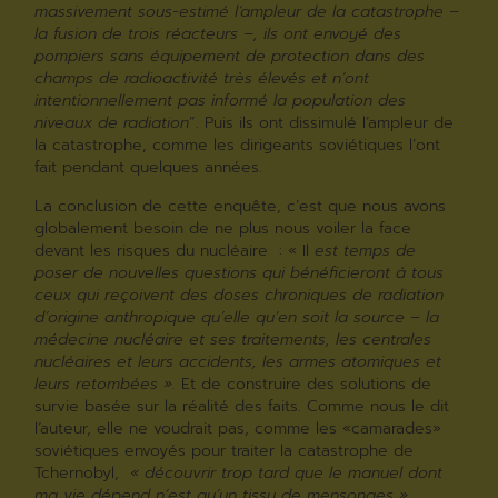
massivement sous-estimé l’ampleur de la catastrophe –
la fusion de trois réacteurs –, ils ont envoyé des
pompiers sans équipement de protection dans des
champs de radioactivité très élevés et n’ont
intentionnellement pas informé la population des
niveaux de radiation
”. Puis ils ont dissimulé l’ampleur de
la catastrophe, comme les dirigeants soviétiques l’ont
fait pendant quelques années.
La conclusion de cette enquête, c’est que nous avons
globalement besoin de ne plus nous voiler la face
devant les risques du nucléaire : « Il
est temps de
poser de nouvelles questions qui bénéficieront à tous
ceux qui reçoivent des doses chroniques de radiation
d’origine anthropique qu’elle qu’en soit la source – la
médecine nucléaire et ses traitements, les centrales
nucléaires et leurs accidents, les armes atomiques et
leurs retombées ».
Et de construire des solutions de
survie basée sur la réalité des faits. Comme nous le dit
l’auteur, elle ne voudrait pas, comme les «camarades»
soviétiques envoyés pour traiter la catastrophe de
Tchernobyl,
« découvrir trop tard que le manuel dont
ma vie dépend n’est qu’un tissu de mensonges »
.