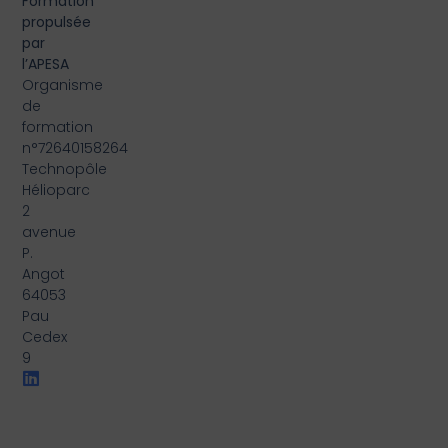
Formation
propulsée
par
l’APESA
Organisme
de
formation
n°72640158264
Technopôle
Hélioparc
2
avenue
P.
Angot
64053
Pau
Cedex
9