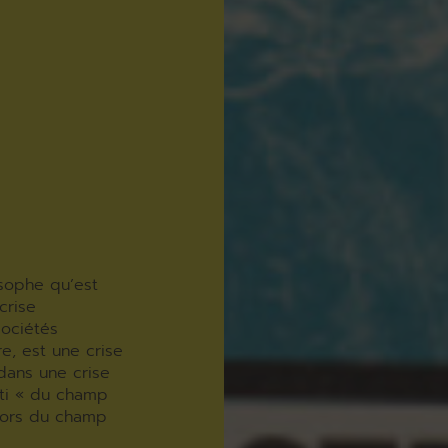
osophe qu’est
crise
sociétés
e, est une crise
dans une crise
rti « du champ
ehors du champ