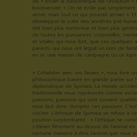
de « brûler la bibliothèque de l’évolution » 
biodiversité. « On ne brûle pas simplement 
arrivé, mais tout ce qui pourrait arriver ». Et
développer le culte des ancêtres pré-humain
été bien plus nombreux et bien plus génér
de toutes les puissances corporelles, mental
et vitales qui nous font, que ces quelques 
parents qui nous ont légué un nom de famil
en or, une maison de campagne ou un lopin
« Cohabiter avec ses fauves », nous livre un
philosophique basée en grande partie sur l
diplomatique de Spinoza. La morale occiden
traditionnelle nous représente comme escl
passions, passions qui sont souvent qualifiée
nous faut donc dompter ces passions. C’est
cocher. L’éthique de Spinoza se refuse à ce
position surplombante : « l’éthique ne consi
s’élever fièrement au-dessus de l’animal en 
certaine manière à être l’animal que nous 