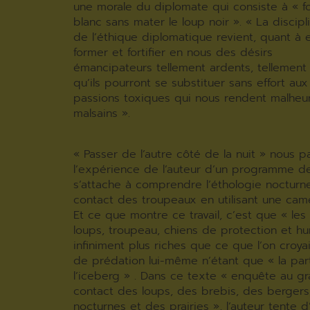
une morale du diplomate qui consiste à « for
blanc sans mater le loup noir ». « La discip
de l’éthique diplomatique revient, quant à el
former et fortifier en nous des désirs
émancipateurs tellement ardents, tellement i
qu’ils pourront se substituer sans effort aux
passions toxiques qui nous rendent malheu
malsains ».
« Passer de l’autre côté de la nuit » nous p
l’expérience de l’auteur d’un programme d
s’attache à comprendre l’éthologie nocturn
contact des troupeaux en utilisant une cam
Et ce que montre ce travail, c’est que « les 
loups, troupeau, chiens de protection et h
infiniment plus riches que ce que l’on croyait
de prédation lui-même n’étant que « la pa
l’iceberg » . Dans ce texte « enquête au gr
contact des loups, des brebis, des bergers,
nocturnes et des prairies », l’auteur tente 