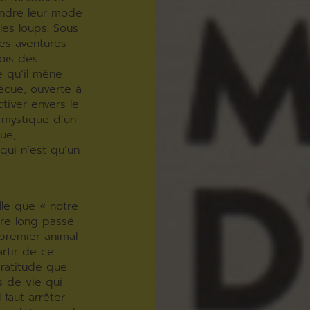
endre leur mode
les loups. Sous
ses aventures
ois des
e qu’il mène
vécue, ouverte à
ctiver envers le
t mystique d’un
que,
qui n’est qu’un
le que « notre
tre long passé
 premier animal
rtir de ce
gratitude que
s de vie qui
faut arrêter