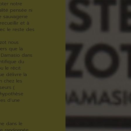
epter notre
alité pensée ni
e sauvagerie
cueillir et à
ec le reste des
izot nous
ers que la
n Damasio dans
ntifique du
u le récit
e délivre la
n chez les
seurs (
e hypothèse
sses d’une
ne dans le
 de randonnée