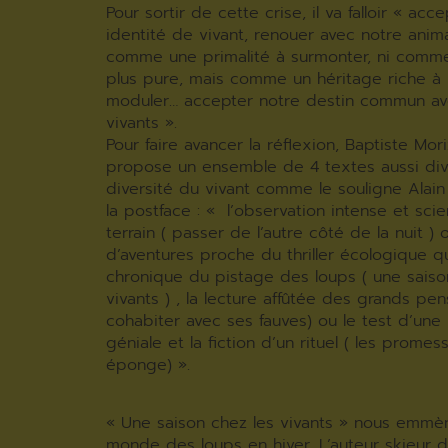
Pour sortir de cette crise, il va falloir « acc
identité de vivant, renouer avec notre anim
comme une primalité à surmonter, ni comm
plus pure, mais comme un héritage riche à re
moduler… accepter notre destin commun av
vivants ».
Pour faire avancer la réflexion, Baptiste Mor
propose un ensemble de 4 textes aussi div
diversité du vivant comme le souligne Alai
la postface : « l’observation intense et scie
terrain ( passer de l’autre côté de la nuit ) o
d’aventures proche du thriller écologique qu
chronique du pistage des loups ( une saiso
vivants ) , la lecture affûtée des grands pen
cohabiter avec ses fauves) ou le test d’un
géniale et la fiction d’un rituel ( les prome
éponge) ».
« Une saison chez les vivants » nous emmè
monde des loups en hiver. L’auteur skieur