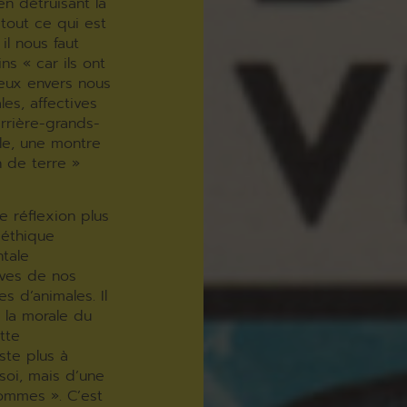
en détruisant la
tout ce qui est
 il nous faut
s « car ils ont
eux envers nous
es, affectives
arrière-grands-
le, une montre
 de terre »
e réflexion plus
’éthique
tale
aves de nos
s d’animales. Il
 la morale du
tte
ste plus à
soi, mais d’une
sommes ». C’est