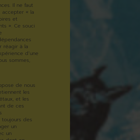
es. Il ne faut
t accepter « la
oires et
nts ». Ce souci
e
erdépendances
 réagir à la
expérience d’une
nous sommes,
propose de nous
etiennent les
étaux, et les
iant de ces
s
t toujours des
nger un
ec un