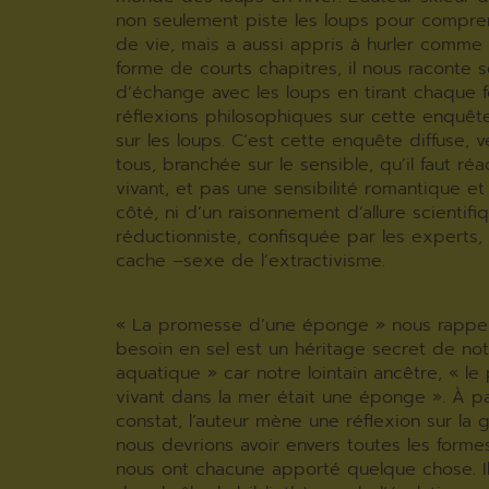
non seulement piste les loups pour compr
de vie, mais a aussi appris à hurler comme 
forme de courts chapitres, il nous raconte 
d’échange avec les loups en tirant chaque f
réflexions philosophiques sur cette enquêt
sur les loups. C’est cette enquête diffuse, 
tous, branchée sur le sensible, qu’il faut réa
vivant, et pas une sensibilité romantique e
côté, ni d’un raisonnement d’allure scientifi
réductionniste, confisquée par les experts, 
cache –sexe de l’extractivisme.
« La promesse d’une éponge » nous rappel
besoin en sel est un héritage secret de no
aquatique » car notre lointain ancêtre, « le
vivant dans la mer était une éponge ». À pa
constat, l’auteur mène une réflexion sur la 
nous devrions avoir envers toutes les forme
nous ont chacune apporté quelque chose. Il 