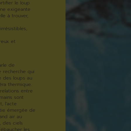
tifier le loup
line exigeante
le à trouver,
rrésistibles,
reux et
arle de
e recherche qui
e des loups au
éra thermique.
relations entre
umains sont
, l’acte
rtie émergée de
and air au
 des ciels
d’ébaucher les