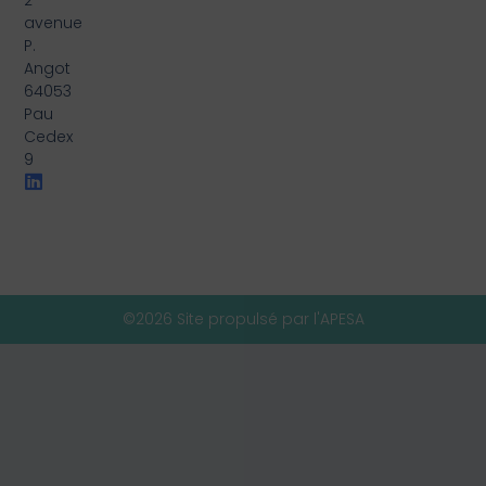
avenue
P.
Angot
64053
Pau
Cedex
9
©2026 Site propulsé par l'APESA